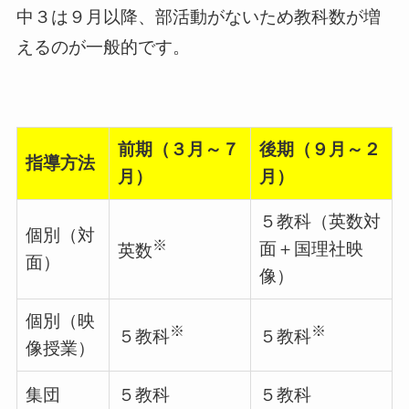
中３は９月以降、部活動がないため教科数が増
えるのが一般的です。
前期（３月～７
後期（９月～２
指導方法
月）
月）
５教科（英数対
個別（対
※
面＋国理社映
英数
面）
像）
個別（映
※
※
５教科
５教科
像授業）
集団
５教科
５教科