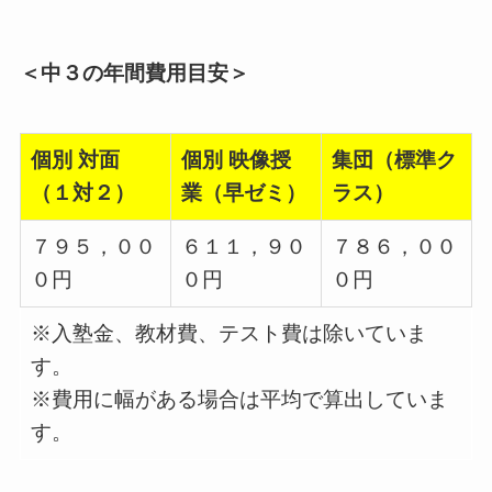
＜中３の年間費用目安
＞
個別 対面
個別 映像授
集団（標準ク
（１対２）
業（早ゼミ）
ラス）
７９５，００
６１１，９０
７８６，００
０円
０円
０円
※入塾金、教材費、テスト費は除いていま
す。
※費用に幅がある場合は平均で算出していま
す。