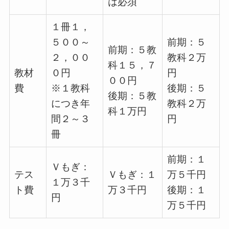
は必須
１冊１，
５００～
前期：５
前期：５教
２，００
教科２万
科１５，７
教材
０円
円
００円
費
※１教科
後期：５
後期：５教
につき年
教科２万
科１万円
間２～３
円
冊
前期：１
Ｖもぎ：
テス
Ｖもぎ：１
万５千円
１万３千
ト費
万３千円
後期：１
円
万５千円