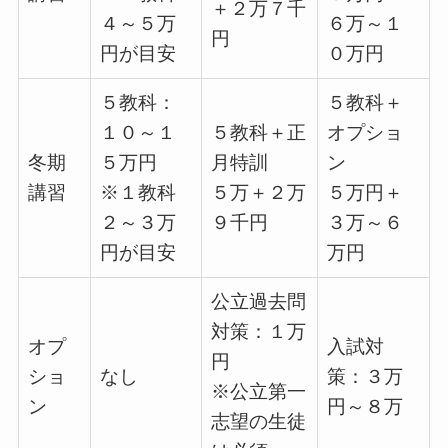
＋２万７千
４～５万
６万～１
円
円が目安
０万円
５教科：
５教科＋
１０～１
５教科＋正
オプショ
冬期
５万円
月特訓
ン
講習
※１教科
５万＋２万
５万円＋
２～３万
９千円
３万～６
円が目安
万円
公立過去問
対策：１万
オプ
入試対
円
ショ
なし
策：３万
※公立第一
ン
円～８万
志望の生徒