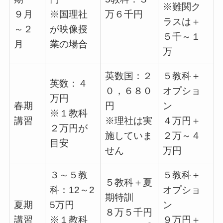
※難関ク
９月
※国理社
万６千円
ラスは＋
～２
が映像授
５千～１
月
業の場合
万
英数国：２
５教科＋
英数：４
０，６８０
オプショ
万円
春期
円
ン
※１教科
講習
※理社は実
４万円＋
２万円が
施していま
２万～４
目安
せん
万円
３～５教
５教科＋
５教科＋夏
科：12～2
オプショ
期特訓
夏期
5万円
ン
８万５千円
講習
※１教科
９万円＋