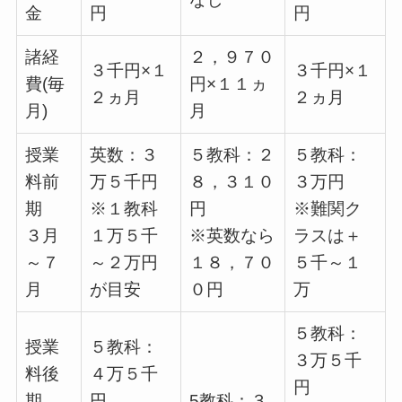
金
円
円
諸経
２，９７０
３千円×１
３千円×１
費(毎
円×１１ヵ
２ヵ月
２ヵ月
月)
月
授業
英数：３
５教科：２
５教科：
料前
万５千円
８，３１０
３万円
期
※１教科
円
※難関ク
３月
１万５千
※英数なら
ラスは＋
～７
～２万円
１８，７０
５千～１
月
が目安
０円
万
５教科：
授業
５教科：
３万５千
料後
４万５千
円
期
円
5教科：３