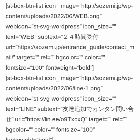
[st-box-btn-list icon_image=”http://sozemi.jp/wp-
content/uploads/2022/06/WEB.png”
webicon=”st-svg-wordpress” icon_size=””
text=”WEB” subtext=”２４時間受付”
url=”https://sozemi.jp/entrance_guide/contact_m
ail/” target=”” rel=”” bgcolor=”” color=””
fontsize=”100″ fontweight=”bold”]
[st-box-btn-list icon_image=”http://sozemi.jp/wp-
content/uploads/2022/06/line-1.png”
webicon=”st-svg-wordpress” icon_size=””
text=”LINE” subtext=”友達追加でカンタン問い合
せ” url=”https://lin.ee/o9TxcxQ” target=”” rel=””
bgcolor=”” color=”” fontsize=”100″
fontweight=”bold”]