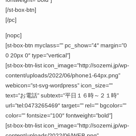
[/st-box-btn]
[/pc]
[nopc]
[st-box-btn myclass=”” pc_show=”4″ margin=”0
0 20px 0″ type=”vertical”]
[st-box-btn-list icon_image=”http://sozemi.jp/wp-
content/uploads/2022/06/phone1-64px.png”
webicon=”st-svg-wordpress” icon_size=””
text=”お電話” subtext=”平日１６時～２１時”
url=”tel:0473265469″ target=”” rel=”” bgcolor=””
color=”” fontsize=”100″ fontweight=”bold”]
[st-box-btn-list icon_image=”http://sozemi.jp/wp-
content/uploads/2022/06/WEB.png”