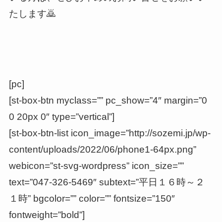
たします🙇
[pc]
[st-box-btn myclass=”” pc_show=”4″ margin=”0
0 20px 0″ type=”vertical”]
[st-box-btn-list icon_image=”http://sozemi.jp/wp-
content/uploads/2022/06/phone1-64px.png”
webicon=”st-svg-wordpress” icon_size=””
text=”047-326-5469″ subtext=”平日１６時～２
１時” bgcolor=”” color=”” fontsize=”150″
fontweight=”bold”]