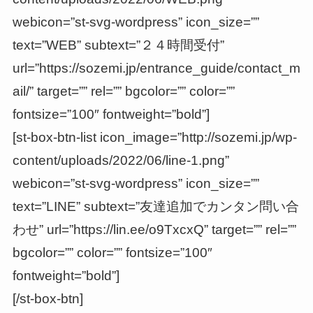
webicon=”st-svg-wordpress” icon_size=””
text=”WEB” subtext=”２４時間受付”
url=”https://sozemi.jp/entrance_guide/contact_m
ail/” target=”” rel=”” bgcolor=”” color=””
fontsize=”100″ fontweight=”bold”]
[st-box-btn-list icon_image=”http://sozemi.jp/wp-
content/uploads/2022/06/line-1.png”
webicon=”st-svg-wordpress” icon_size=””
text=”LINE” subtext=”友達追加でカンタン問い合
わせ” url=”https://lin.ee/o9TxcxQ” target=”” rel=””
bgcolor=”” color=”” fontsize=”100″
fontweight=”bold”]
[/st-box-btn]